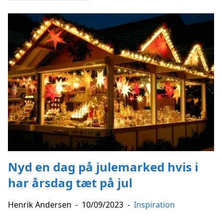
Nyd en dag på julemarked hvis i
har årsdag tæt på jul
Henrik Andersen
-
10/09/2023
-
Inspiration