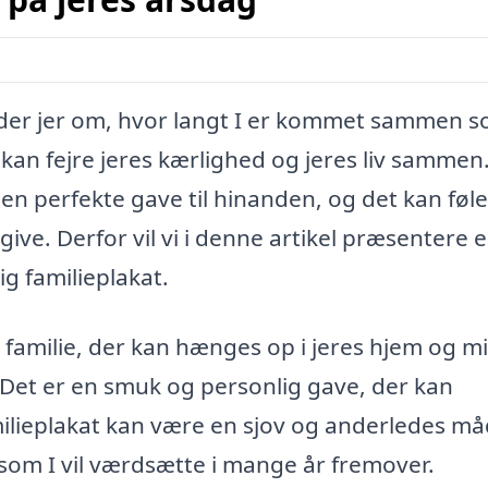
inder jer om, hvor langt I er kommet sammen 
I kan fejre jeres kærlighed og jeres liv samme
n perfekte gave til hinanden, og det kan føl
 give. Derfor vil vi i denne artikel præsentere 
ig familieplakat.
res familie, der kan hænges op i jeres hjem og m
Det er en smuk og personlig gave, der kan
familieplakat kan være en sjov og anderledes må
 som I vil værdsætte i mange år fremover.