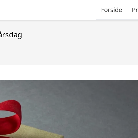
Forside
P
 årsdag