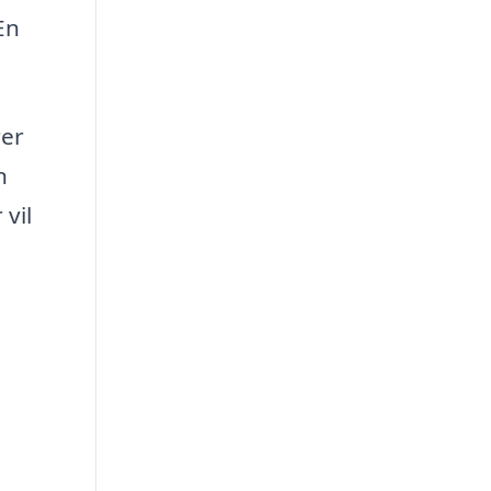
En
rer
n
vil