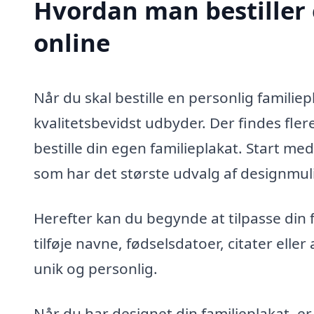
Hvordan man bestiller 
online
Når du skal bestille en personlig familiepl
kvalitetsbevidst udbyder. Der findes fle
bestille din egen familieplakat. Start me
som har det største udvalg af designmul
Herefter kan du begynde at tilpasse din f
tilføje navne, fødselsdatoer, citater elle
unik og personlig.
Når du har designet din familieplakat, er d