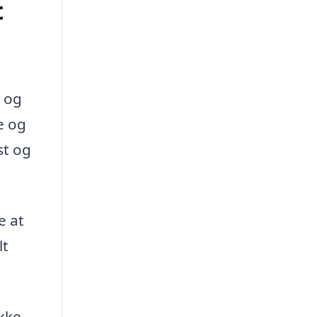
t
g og
e og
st og
e at
lt
kke,