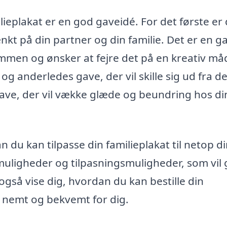
ieplakat er en god gaveidé. For det første er 
ænkt på din partner og din familie. Det er en g
 sammen og ønsker at fejre det på en kreativ må
og anderledes gave, der vil skille sig ud fra d
gave, der vil vække glæde og beundring hos di
an du kan tilpasse din familieplakat til netop d
muligheder og tilpasningsmuligheder, som vil
l også vise dig, hvordan du kan bestille din
er nemt og bekvemt for dig.