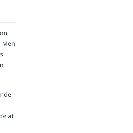
som
n. Men
es
en
inde
de at