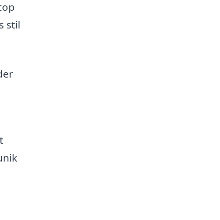
etop
 stil
der
t
unik