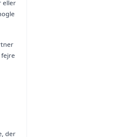
 eller
 nogle
rtner
 fejre
e, der