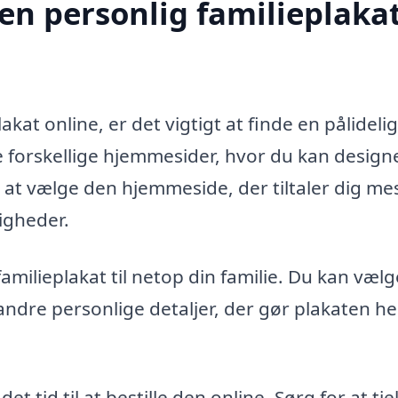
en personlig familieplaka
akat online, er det vigtigt at finde en pålideli
re forskellige hjemmesider, hvor du kan design
d at vælge den hjemmeside, der tiltaler dig me
igheder.
amilieplakat til netop din familie. Du kan vælg
r andre personlige detaljer, der gør plakaten he
et tid til at bestille den online. Sørg for at tje