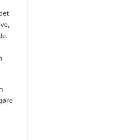
det
ave,
de.
e
n
in
 gøre