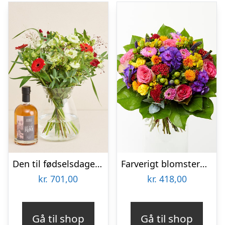
Den til fødselsdagen med Sankt Thomas, Carribean Rum
Farverigt blomstermix – Send blomster med Bloomit
kr.
701,00
kr.
418,00
Gå til shop
Gå til shop