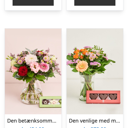
Den betænksomme med CHO CHO marcipanblomster
Den venlige med marcipanhjerter