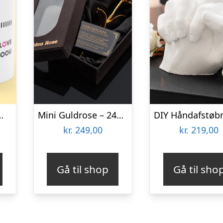
 Will Always Love You
Mini Guldrose – 24K Guldbelagt Rose
kr.
249,00
kr.
219,00
Gå til shop
Gå til sho