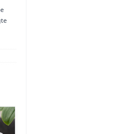
de
gte