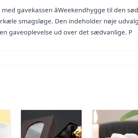
, med gavekassen âWeekendhygge til den sø
 forkæle smagsløge. Den indeholder nøje udval
 en gaveoplevelse ud over det sædvanlige. P