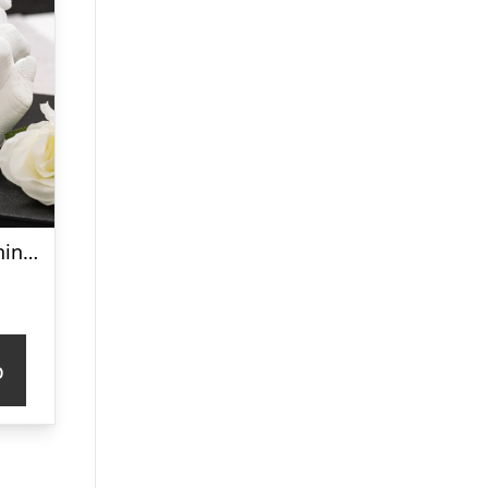
DIY Håndafstøbningskit – Spralla
p