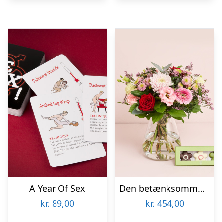
A Year Of Sex
Den betænksomme med CHO CHO marcipanblomster
kr.
89,00
kr.
454,00