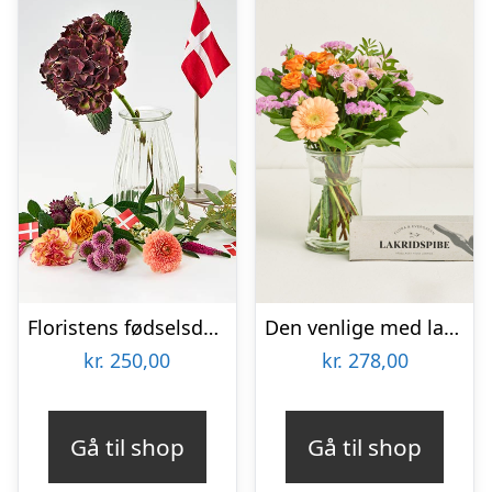
Floristens fødselsdags trylleri – Send blomster med Bloomit
Den venlige med lakridspibe
kr.
250,00
kr.
278,00
Gå til shop
Gå til shop