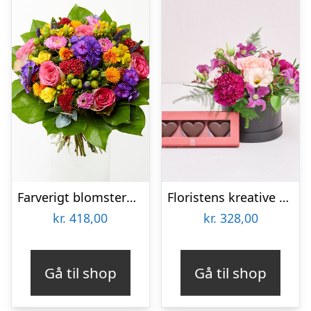
Farverigt blomstermix – Send blomster med Bloomit
Floristens kreative valg i æske med marcipanhjerter
kr.
418,00
kr.
328,00
Gå til shop
Gå til shop