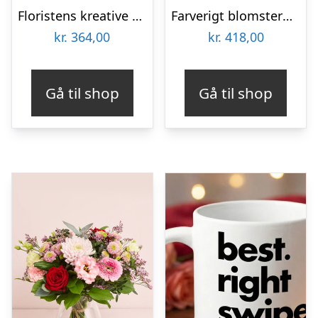
Floristens kreative valg i æske med chokoladehjerte
Farverigt blomstermix – Send blomster med Bloomit
kr.
364,00
kr.
418,00
Gå til shop
Gå til shop