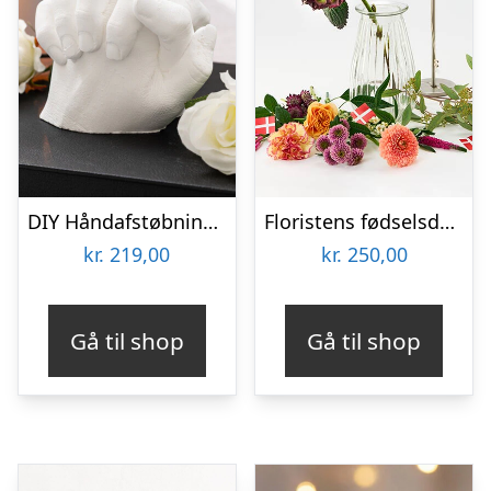
DIY Håndafstøbningskit – Spralla
Floristens fødselsdags trylleri – Send blomster med Bloomit
kr.
219,00
kr.
250,00
Gå til shop
Gå til shop