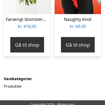
Farverigt blomstermix – Send blomster med Bloomit
Naughty Knot
kr.
418,00
kr.
69,00
Gå til shop
Gå til shop
Varekategorier
Produkter
Copyright 2026 - Pilanto Aps