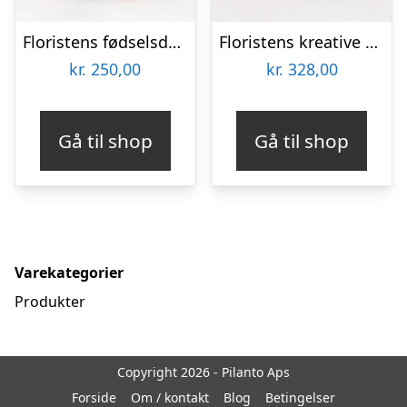
Floristens fødselsdags trylleri – Send blomster med Bloomit
Floristens kreative valg i æske med marcipanhjerter
kr.
250,00
kr.
328,00
Gå til shop
Gå til shop
Varekategorier
Produkter
Copyright 2026 - Pilanto Aps
Forside
Om / kontakt
Blog
Betingelser