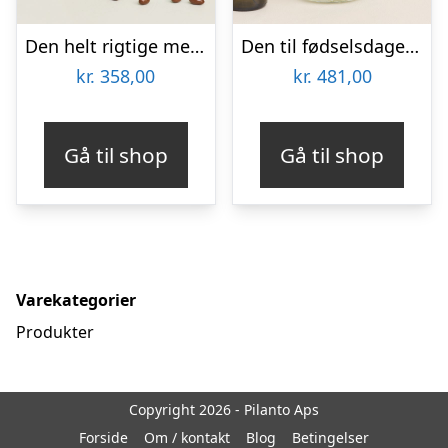
Den helt rigtige med flødechokolade mandler
Den til fødselsdagen med Les Amourettes, Sauvignon Blanc
kr.
358,00
kr.
481,00
Gå til shop
Gå til shop
Varekategorier
Produkter
Copyright 2026 - Pilanto Aps
Forside
Om / kontakt
Blog
Betingelser