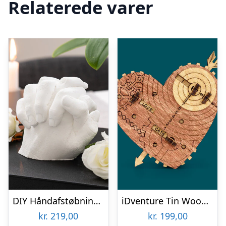
Relaterede varer
DIY Håndafstøbningskit – Spralla
iDventure Tin Woodman’s Heart Gaveskjuler
kr.
219,00
kr.
199,00