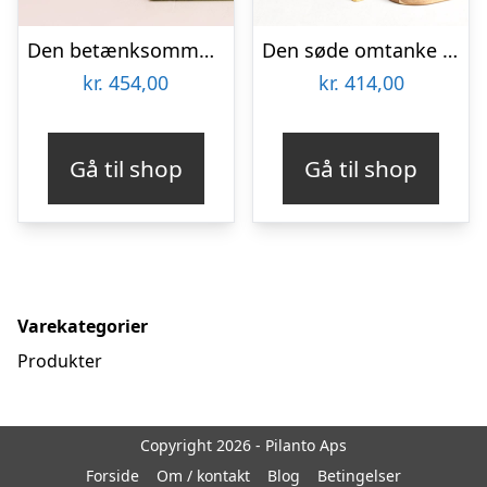
Den betænksomme med CHO CHO marcipanblomster
Den søde omtanke med hjerte med chokolade
kr.
454,00
kr.
414,00
Gå til shop
Gå til shop
Varekategorier
Produkter
Copyright 2026 - Pilanto Aps
Forside
Om / kontakt
Blog
Betingelser