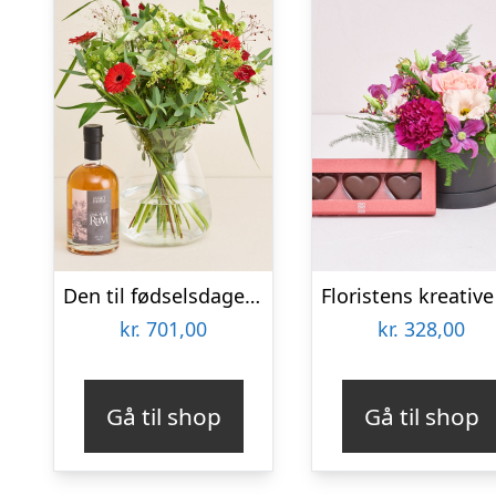
Den til fødselsdagen med Sankt Thomas, Carribean Rum
kr.
701,00
kr.
328,00
Gå til shop
Gå til shop