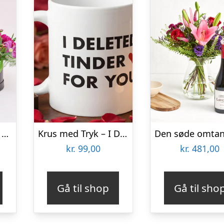
Floristens kreative valg i æske med marcipanhjerter
Krus med Tryk – I Deleted Tinder for You
kr.
99,00
kr.
481,00
Gå til shop
Gå til sho