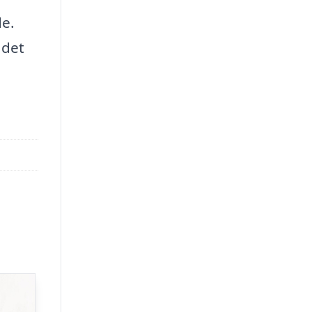
de.
 det