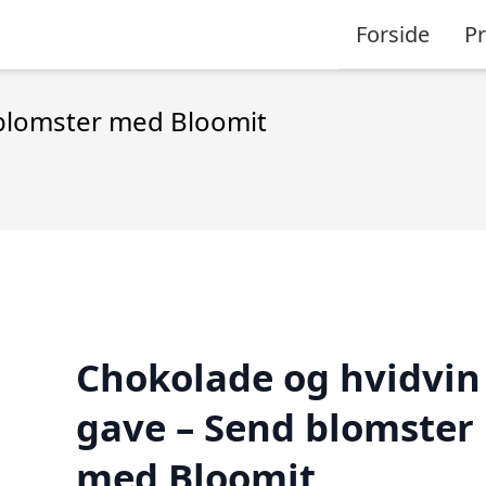
Forside
P
 blomster med Bloomit
Chokolade og hvidvin
gave – Send blomster
med Bloomit