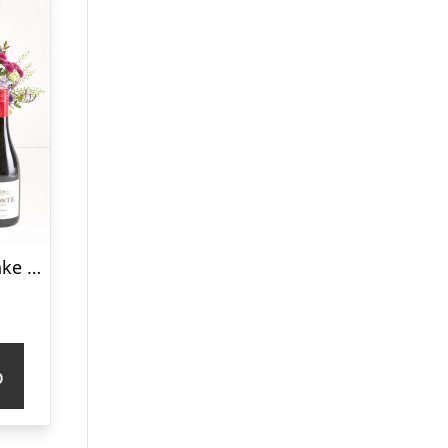
Den søde omtanke med Zinfandel
p