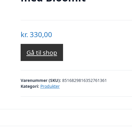
kr.
330,00
Gå til shop
Varenummer (SKU):
8516829816352761361
Kategori:
Produkter